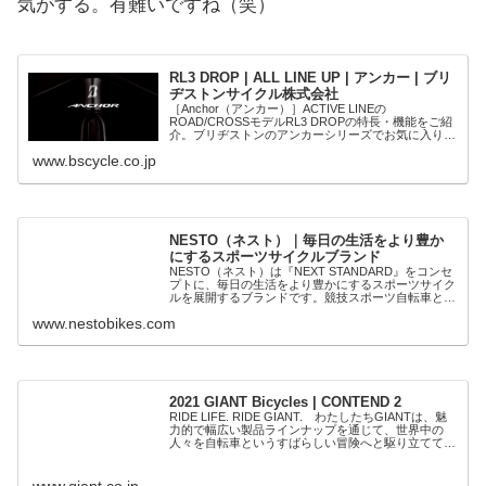
気がする。有難いですね（笑）
RL3 DROP | ALL LINE UP | アンカー | ブリ
ヂストンサイクル株式会社
［Anchor（アンカー）］ACTIVE LINEの
ROAD/CROSSモデルRL3 DROPの特長・機能をご紹
介。ブリヂストンのアンカーシリーズでお気に入りの
ロングライドバイクを見つけてください。
www.bscycle.co.jp
NESTO（ネスト）｜毎日の生活をより豊か
にするスポーツサイクルブランド
NESTO（ネスト）は『NEXT STANDARD』をコンセ
プトに、毎日の生活をより豊かにするスポーツサイク
ルを展開するブランドです。競技スポーツ自転車とそ
の流れを受け継いだ「プレミアムモデル」とフィット
www.nestobikes.com
ネスや街乗りを重視した「スタンダード...
2021 GIANT Bicycles | CONTEND 2
RIDE LIFE. RIDE GIANT. わたしたちGIANTは、魅
力的で幅広い製品ラインナップを通じて、世界中の
人々を自転車というすばらしい冒険へと駆り立ててま
いります。
www.giant.co.jp