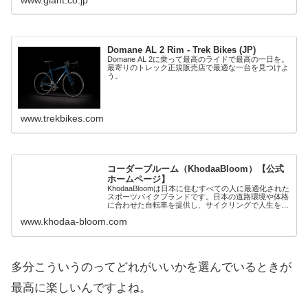
Domane AL 2 Rim - Trek Bikes (JP)
Domane AL 2に乗って最高のライドで最高の一日を。
最寄りのトレック正規販売店で最適な一台を見つけよ
う。
www.trekbikes.com
コーダーブルーム（KhodaaBloom）【公式
ホームページ】
KhodaaBloomは日本に住むすべての人に最適化された
スポーツバイクブランドです。日本の道路環境や体格
に合わせた自転車を提供し、サイクリングで人生を変
える瞬間を創造します。製品やニュースなど詳細情報
www.khodaa-bloom.com
は公式ウェブサイトでご覧ください。
多分こういうのってどれがいいかを選んでいるときが
最高に楽しいんですよね。