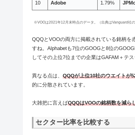
10
Adobe
1.79%
JPMo
※VOOは2021年12月末時点のデータ。（出典はVanguard社
QQQとVOOの両方に掲載されている銘柄を
すね。Alphabetも7位のGOOGと8位の
してその上位7位までの企業はGAFAM＋テス
異なる点は、
QQQが上位10社のウエイトが52
的に分散されています。
大雑把に言えば
QQQはVOOの銘柄数を減ら
セクター比率を比較する