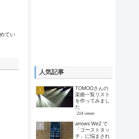
めてい
。
人気記事
TOMOOさんの
楽曲一覧リスト
を作ってみまし
た
214 views
arrows We2 で
「ゴーストタッ
チ」に悩まされ