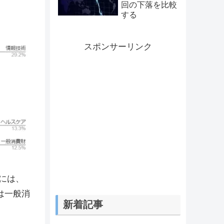
回の下落を比較
証してみた
する
スポンサーリンク
には、
は一般消
新着記事