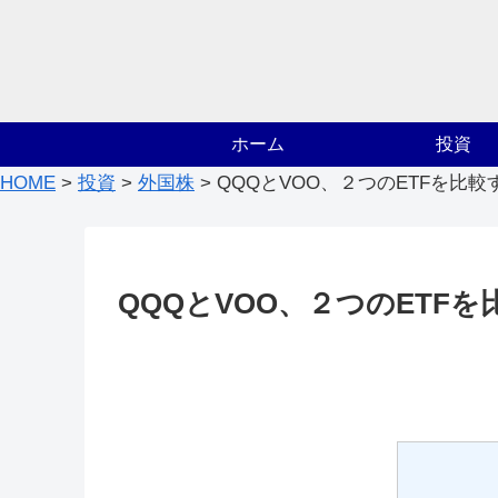
ホーム
投資
HOME
>
投資
>
外国株
>
QQQとVOO、２つのETFを比較
QQQとVOO、２つのETFを