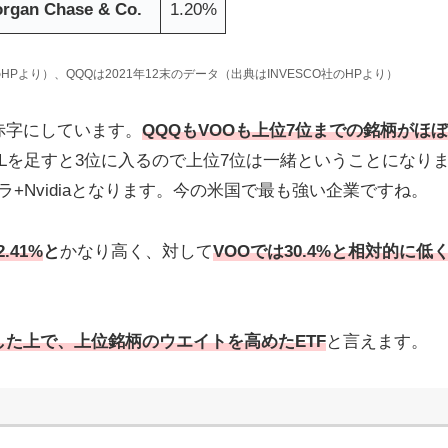
rgan Chase & Co.
1.20%
のHPより）、QQQは2021年12末のデータ（出典はINVESCO社のHPより）
赤字にしています。
QQQも
VOO
も
上位7位までの銘柄がほ
GOOGLを足すと3位に入るので上位7位は一緒ということになり
ラ+Nvidiaとなります。今の米国で最も強い企業ですね。
.41%
と
かなり高く、対して
VOOでは30.4%と相対的に低
した上で、上位銘柄のウエイトを高めたETF
と言えます。