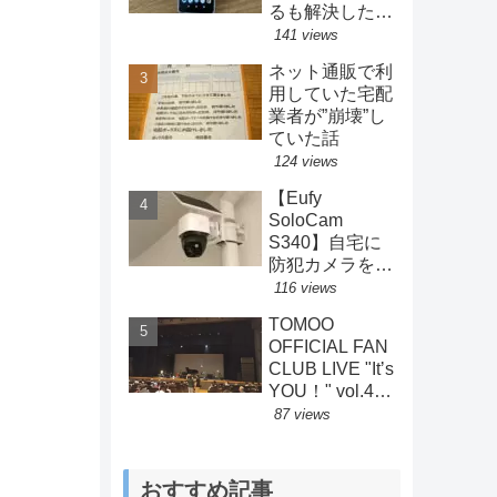
るも解決した方
法とは？
141 views
ネット通販で利
用していた宅配
業者が”崩壊”し
ていた話
124 views
【Eufy
SoloCam
S340】自宅に
防犯カメラを設
置してみた結果
116 views
【Anker】
TOMOO
OFFICIAL FAN
CLUB LIVE "Itʼs
YOU！" vol.4
2026.7.4 ライ
87 views
ブレポート
おすすめ記事