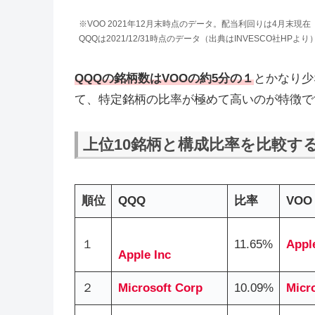
※VOO 2021年12月末時点のデータ。配当利回りは4月末現在（
QQQは2021/12/31時点のデータ（出典はINVESCO社HPより
QQQの銘柄数はVOOの約5分の１
とかなり少
て、特定銘柄の比率が極めて高いのが特徴で
上位10銘柄と構成比率を比較す
順位
QQQ
比率
VOO
１
11.65%
Apple
Apple Inc
２
Microsoft Corp
10.09%
Micr