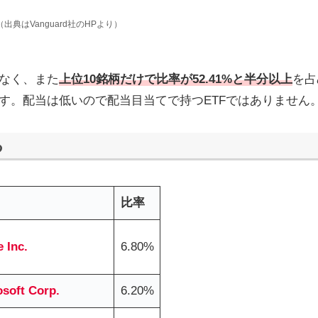
出典はVanguard社のHPより）
）
なく、また
上位10銘柄だけで比率が52.41%と半分以上
を占
す。配当は低いので配当目当てで持つETFではありません
る
比率
 Inc.
6.80%
osoft Corp.
6.20%