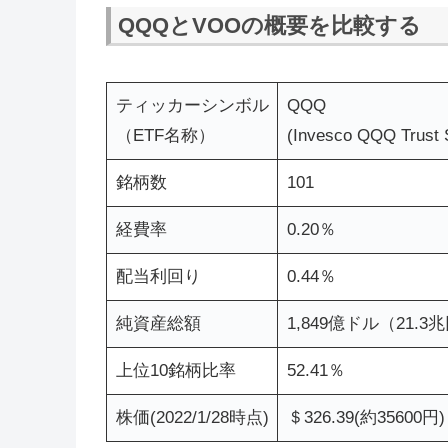
QQQとVOOの概要を比較する
ティッカーシンボル
QQQ
（ETF名称）
(Invesco QQQ Trust S
銘柄数
101
経費率
0.20％
配当利回り
0.44％
純資産総額
1,849億ドル（21.3
上位10銘柄比率
52.41％
株価(2022/1/28時点)
＄326.39(約35600円)