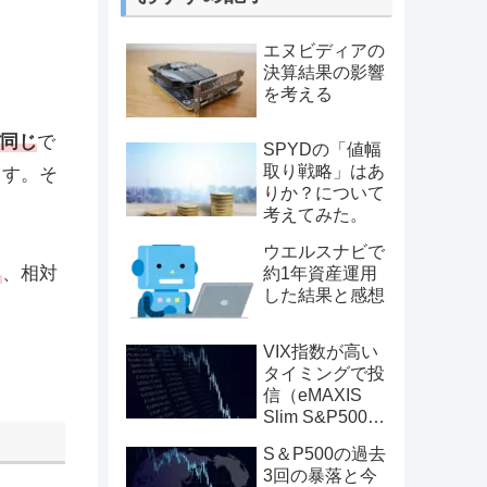
エヌビディアの
決算結果の影響
を考える
ぼ同じ
で
SPYDの「値幅
取り戦略」はあ
ます。そ
りか？について
考えてみた。
ウエルスナビで
く
、相対
約1年資産運用
した結果と感想
VIX指数が高い
タイミングで投
信（eMAXIS
Slim S&P500）
を買えばパフォ
S＆P500の過去
ーマンス的に有
3回の暴落と今
利なのか？を検