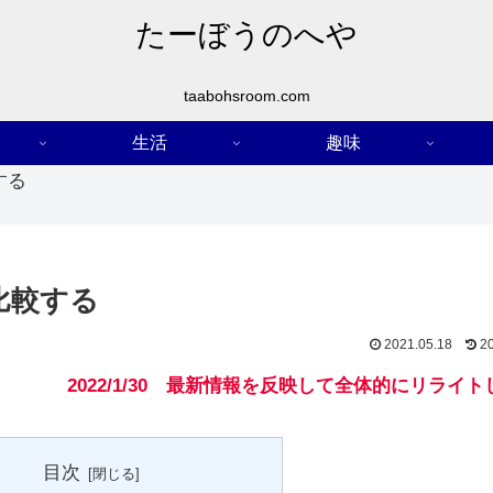
たーぼうのへや
taabohsroom.com
生活
趣味
する
比較する
2021.05.18
2
2022/1/30 最新情報を反映して全体的にリライ
目次