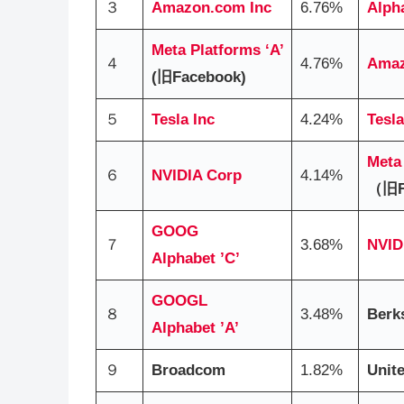
３
Amazon.com Inc
6.76%
Alpha
Meta Platforms ‘A’
４
4.76%
Amaz
(旧Facebook)
５
Tesla Inc
4.24%
Tesla
Meta
６
NVIDIA Corp
4.14%
（旧F
GOOG
７
3.68%
NVID
Alphabet ’C’
GOOG
L
８
3.48%
Berk
Alphabet
’A’
９
Broadcom
1.82%
Unit