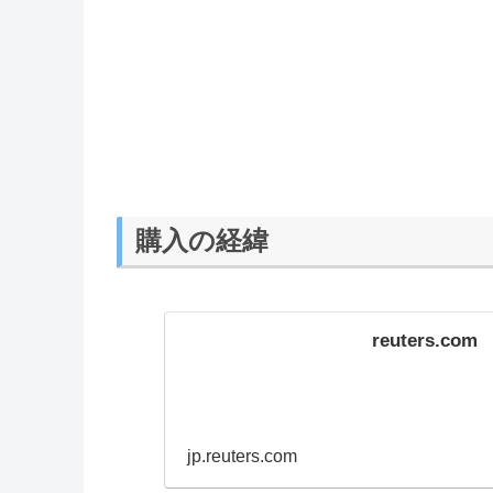
購入の経緯
reuters.com
jp.reuters.com