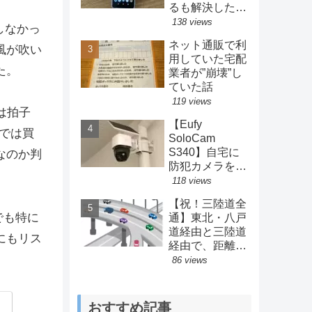
るも解決した方
法とは？
138 views
しなかっ
ネット通販で利
風が吹い
用していた宅配
た。
業者が”崩壊”し
ていた話
119 views
は拍子
【Eufy
では買
SoloCam
S340】自宅に
なのか判
防犯カメラを設
置してみた結果
118 views
【Anker】
【祝！三陸道全
でも特に
通】東北・八戸
道経由と三陸道
にもリス
経由で、距離・
料金・時間を比
86 views
較してみた。
おすすめ記事