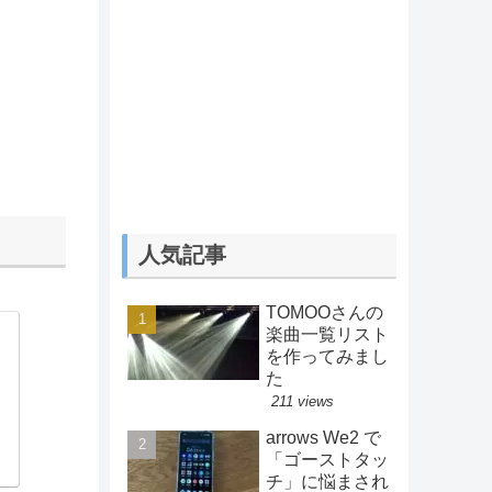
人気記事
TOMOOさんの
楽曲一覧リスト
を作ってみまし
た
211 views
arrows We2 で
「ゴーストタッ
チ」に悩まされ