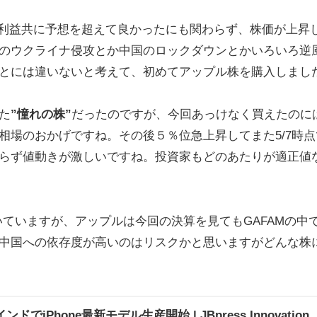
売上利益共に予想を超えて良かったにも関わらず、株価が上昇
のウクライナ侵攻とか中国のロックダウンとかいろいろ逆
とには違いないと考えて、初めてアップル株を購入しまし
た
”憧れの株”
だったのですが、今回あっけなく買えたのに
相場のおかげですね。その後５％位急上昇してまた5/7時点
らず値動きが激しいですね。投資家もどのあたりが適正値
吹いていますが、アップルは今回の決算を見てもGAFAMの中
中国への依存度が高いのはリスクかと思いますがどんな株
でiPhone最新モデル生産開始 | JBpress Innovation