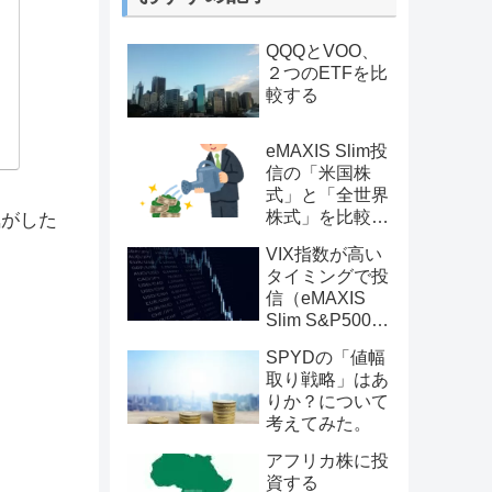
QQQとVOO、
２つのETFを比
較する
eMAXIS Slim投
信の「米国株
式」と「全世界
株式」を比較す
気がした
る
VIX指数が高い
タイミングで投
信（eMAXIS
Slim S&P500）
を買えばパフォ
SPYDの「値幅
ーマンス的に有
取り戦略」はあ
利なのか？を検
りか？について
証してみた
考えてみた。
アフリカ株に投
資する