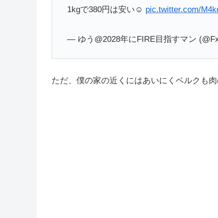
1kgで380円は安い☺️
pic.twitter.com/M4
— ゆう@2028年にFIRE目指すマン (@FxMo
ただ、僕の家の近くにはあいにくベルクも肉