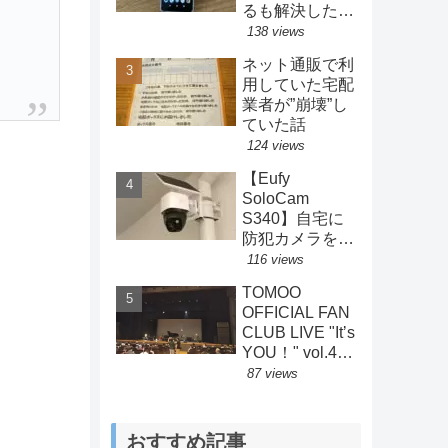
るも解決した方
法とは？
138 views
ネット通販で利
用していた宅配
業者が”崩壊”し
ていた話
124 views
【Eufy
SoloCam
S340】自宅に
防犯カメラを設
置してみた結果
116 views
【Anker】
TOMOO
OFFICIAL FAN
CLUB LIVE "Itʼs
YOU！" vol.4
2026.7.4 ライ
87 views
ブレポート
おすすめ記事