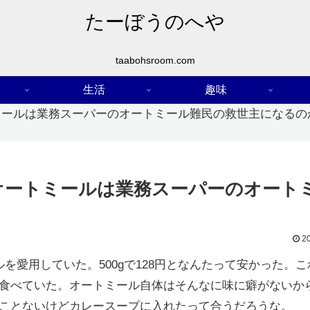
たーぼうのへや
taabohsroom.com
生活
趣味
ミールは業務スーパーのオートミール難民の救世主になるの
オートミールは業務スーパーのオート
？
2
を愛用していた。500gで128円となんたって安かった。こ
食べていた。オートミール自体はそんなに味に癖がないか
ことないけどカレースープに入れたって合うだろうな。