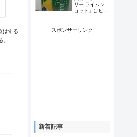
ンの作り方
リー ライムシ
ョット」はビー
ルとはかけ離れ
た味だが、これ
はこれで美味し
スポンサーリンク
倍位はする
い。
る。
）
新着記事