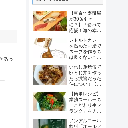
【東京で寿司屋
が30％引き
に？】「食べて
応援！海の幸キ
ャンペーン」の
レトルトカレー
衝撃
を温めたお湯で
スープを作るの
は良くないこと
があっ
らしい
いわし蒲焼缶で
卵とじ丼を作っ
たら激旨だった
件について【簡
単！・安い！・
【簡単レシピ】
旨い！】
業務スーパーの
「こだわり生フ
ランク」をチャ
ーシュー代わり
ノンアルコール
に使ったラーメ
飲料「オールフ