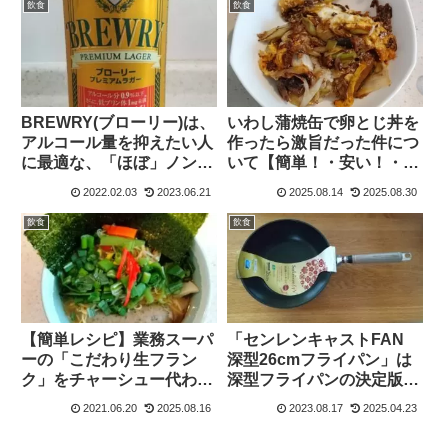
飲食
飲食
BREWRY(ブローリー)は、
いわし蒲焼缶で卵とじ丼を
アルコール量を抑えたい人
作ったら激旨だった件につ
に最適な、「ほぼ」ノンア
いて【簡単！・安い！・旨
ルコールなビール系飲料で
い！】
2022.02.03
2023.06.21
2025.08.14
2025.08.30
ある。
飲食
飲食
【簡単レシピ】業務スーパ
「センレンキャストFAN
ーの「こだわり生フラン
深型26cmフライパン」は
ク」をチャーシュー代わり
深型フライパンの決定版で
に使ったラーメンの作り方
ある
2021.06.20
2025.08.16
2023.08.17
2025.04.23