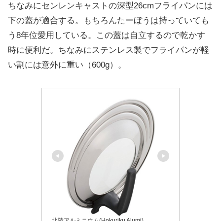
ちなみにセンレンキャストの深型26cmフライパンには
下の蓋が適合する。もちろんたーぼうは持っていても
う8年位愛用している。この蓋は自立するので乾かす
時に便利だ。ちなみにステンレス製でフライパンが軽
い割には意外に重い（600g）。
北陸アルミニウム(Hokuriku Alumi)