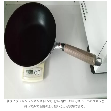
新タイプ（センレンキャストFAN）は627gで1割近く軽い！この位違うと
持ってみても前のより軽いことが実感できる。