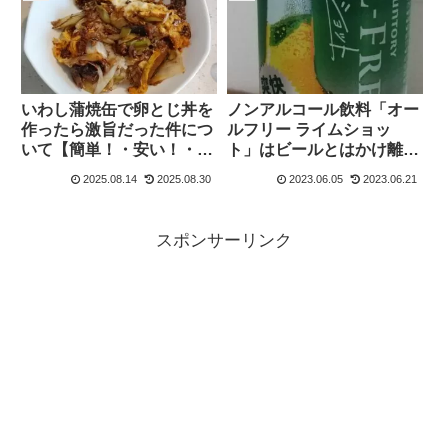
いわし蒲焼缶で卵とじ丼を
ノンアルコール飲料「オー
作ったら激旨だった件につ
ルフリー ライムショッ
いて【簡単！・安い！・旨
ト」はビールとはかけ離れ
い！】
た味だが、これはこれで美
2025.08.14
2025.08.30
2023.06.05
2023.06.21
味しい。
スポンサーリンク