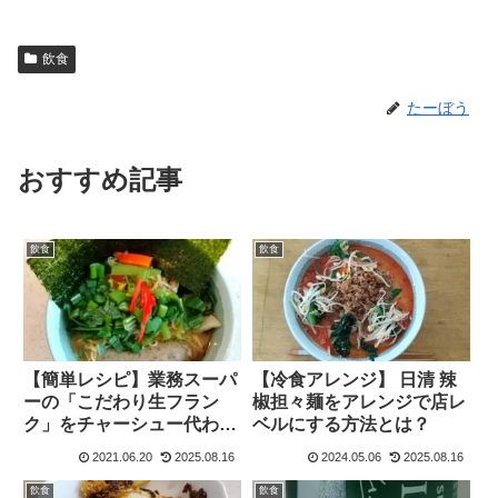
飲食
たーぼう
おすすめ記事
飲食
飲食
【簡単レシピ】業務スーパ
【冷食アレンジ】 日清 辣
ーの「こだわり生フラン
椒担々麺をアレンジで店レ
ク」をチャーシュー代わり
ベルにする方法とは？
に使ったラーメンの作り方
2021.06.20
2025.08.16
2024.05.06
2025.08.16
飲食
飲食