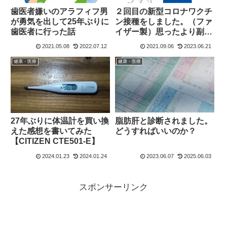
歯医者嫌いのアラフィフ男
２回目の新型コロナワクチ
が勇気を出して25年ぶりに
ン接種をしました。（ファ
歯医者に行った話
イザー製）思ったより副反
応がきつかった。
2021.05.08
2022.07.12
2021.09.06
2023.06.21
健康・医療
健康・医療
脂肪肝と診断されました。
27年ぶりに体温計を買い換
どうすればいいのか？
えた感想を書いてみた
【CITIZEN CTE501-E】
2024.01.23
2024.01.24
2023.06.07
2025.06.03
スポンサーリンク