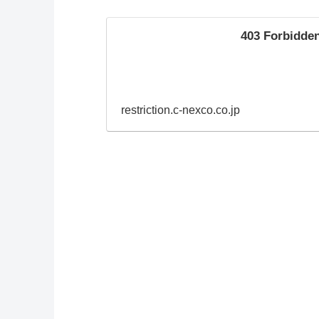
403 Forbidde
restriction.c-nexco.co.jp