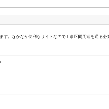
高速・名神高速・中央道・北陸道・東海北陸道・名二環・新東名・...
ます。なかなか便利なサイトなので工事区間周辺を通る必
n