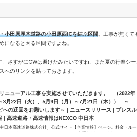
C・小田原厚木道路の小田原西ICを結ぶ区間
。工事が無くて
めになると困る区間ですよね。
す。さすがにGWは避けたみたいですね。また夏の行楽シー
スへのリンクを貼っておきます。
Pでリニューアル工事を実施させていただきます。 （2022年
～3月22日（火）、5月9日（月）～7月21日（木）） ～
などへの迂回をお願いします～ | ニュースリリース | プレスル
報 | 高速道路・高速情報はNEXCO 中日本
本（中日本高速道路株式会社）公式サイト【企業情報】ページ。料金・ルー
、サービスエリア・パーキングエリア、交通規制、ETC割引などの高