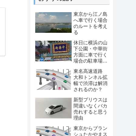
東京から江ノ島
へ車で行く場合
のルートを考え
る
休日に横浜の山
下公園・中華街
方面に車で行く
場合の駐車場・
渋滞対策を考え
東名高速道路
る
大和トンネル拡
幅で渋滞は解消
されるのか？
新型プリウスは
間違いなくバカ
売れすると思う
理由
東京からブラン
シュたかやまス