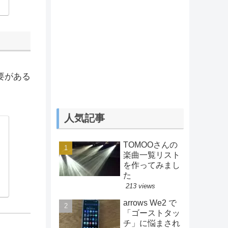
要がある
人気記事
TOMOOさんの
楽曲一覧リスト
を作ってみまし
た
213 views
arrows We2 で
「ゴーストタッ
チ」に悩まされ