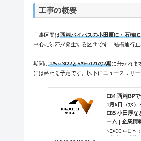
工事の概要
工事区間は
西湘バイパスの小田原IC・石橋I
中心に渋滞が発生する区間です。結構通行止
期間は
1/5～3/22と5/9~7/21の2期
に分かれま
には終わる予定です。以下にニュースリリー
E84 西湘B
1月5日（水）
E85 小田厚
ーム | 企業情
NEXCO 中日
ト検索や渋滞情報