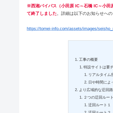
※
西湘バイパス（小田原 IC～石橋 IC～小田
て終了しました
。詳細は以下のお知らせへの
https://tomei-info.com/assets/images/seisho_
工事の概要
特設サイトは要
リアルタイム
日や時間によ
より広域的な迂回路
２つの迂回ルー
迂回ルート１
迂回ルート２