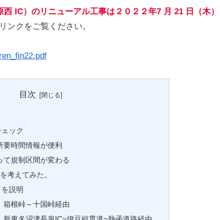
原西 IC）のリニューアル工事は２０２２年7 月 21 日（木
リンクをご覧ください。
ren_fin22.pdf
目次
チェック
所要時間情報が便利
って規制区間が変わる
を考えてみた。
トを説明
 箱根峠～十国峠経由
 新東名沼津長泉IC~伊豆縦貫道~熱函道路経由