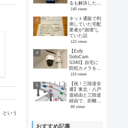
るも解決した方
法とは？
140 views
ネット通販で利
用していた宅配
業者が”崩壊”し
ていた話
122 views
【Eufy
SoloCam
S340】自宅に
防犯カメラを設
置してみた結果
119 views
【Anker】
【祝！三陸道全
通】東北・八戸
道経由と三陸道
経由で、距離・
料金・時間を比
89 views
較してみた。
。という
おすすめ記事