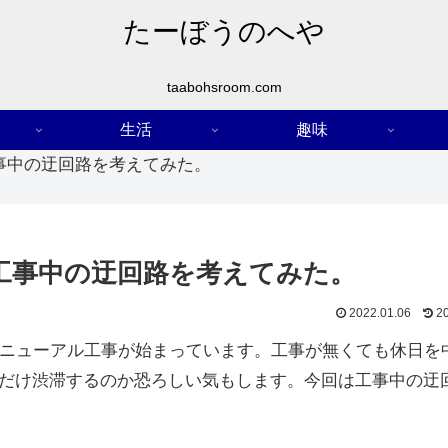
たーぼうのへや
taabohsroom.com
生活
趣味
事中の迂回路を考えてみた。
工事中の迂回路を考えてみた。
2022.01.06
2
リニューアル工事が始まっています。工事が無くても休日を
だけ渋滞するのか恐ろしい気もします。今回は工事中の迂