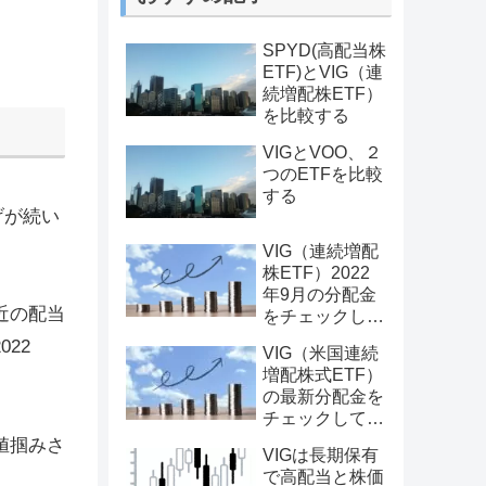
SPYD(高配当株
ETF)とVIG（連
続増配株ETF）
を比較する
VIGとVOO、２
つのETFを比較
する
げが続い
VIG（連続増配
株ETF）2022
年9月の分配金
近の配当
をチェックして
みた。【連続増
22
VIG（米国連続
配されているの
増配株式ETF）
か？】
の最新分配金を
チェックしてみ
た。【連続増配
値掴みさ
VIGは長期保有
されているの
で高配当と株価
か？】