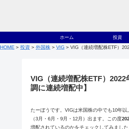
ホーム
投資
HOME
>
投資
>
外国株
>
VIG
>
VIG（連続増配株ETF）
VIG（連続増配株ETF）20
調に連続増配中】
たーぼうです。VIGは米国株の中でも10年
（3月・6月・9月・12月）出ます。この度
2
増配されているのかをチェックしてみました