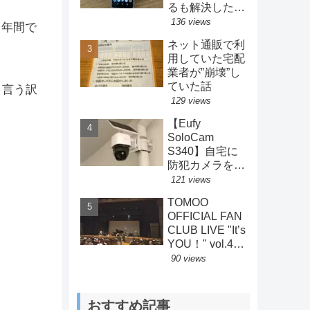
るも解決した方
法とは？
136 views
、年間で
ネット通販で利
用していた宅配
業者が”崩壊”し
ていた話
と言う訳
129 views
【Eufy
SoloCam
S340】自宅に
防犯カメラを設
置してみた結果
121 views
【Anker】
TOMOO
OFFICIAL FAN
CLUB LIVE "Itʼs
YOU！" vol.4
2026.7.4 ライ
90 views
ブレポート
おすすめ記事