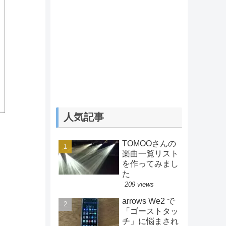
人気記事
TOMOOさんの
楽曲一覧リスト
を作ってみまし
た
209 views
arrows We2 で
「ゴーストタッ
チ」に悩まされ