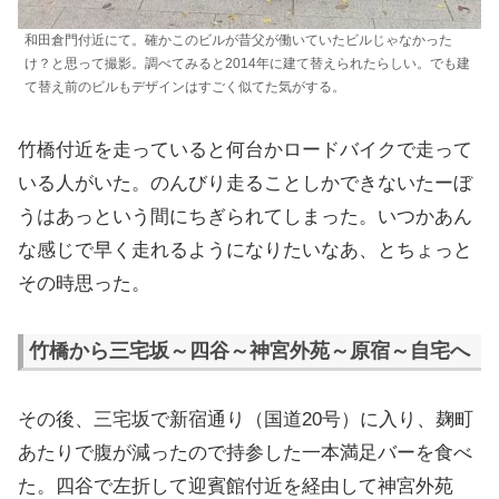
和田倉門付近にて。確かこのビルが昔父が働いていたビルじゃなかった
け？と思って撮影。調べてみると2014年に建て替えられたらしい。でも建
て替え前のビルもデザインはすごく似てた気がする。
竹橋付近を走っていると何台かロードバイクで走って
いる人がいた。のんびり走ることしかできないたーぼ
うはあっという間にちぎられてしまった。いつかあん
な感じで早く走れるようになりたいなあ、とちょっと
その時思った。
竹橋から三宅坂～四谷～神宮外苑～原宿～自宅へ
その後、三宅坂で新宿通り（国道20号）に入り、麹町
あたりで腹が減ったので持参した一本満足バーを食べ
た。四谷で左折して迎賓館付近を経由して神宮外苑