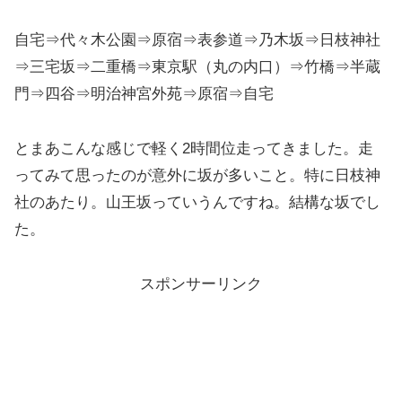
自宅⇒代々木公園⇒原宿⇒表参道⇒乃木坂⇒日枝神社
⇒三宅坂⇒二重橋⇒東京駅（丸の内口）⇒竹橋⇒半蔵
門⇒四谷⇒明治神宮外苑⇒原宿⇒自宅
とまあこんな感じで軽く2時間位走ってきました。走
ってみて思ったのが意外に坂が多いこと。特に日枝神
社のあたり。山王坂っていうんですね。結構な坂でし
た。
スポンサーリンク