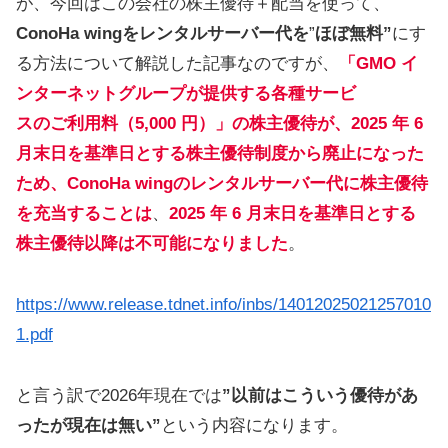
が、今回はこの会社の株主優待＋配当を使って、
ConoHa wingをレンタルサーバー代を
”
ほぼ無料”
にす
る方法について解説した記事なのですが、
「GMO イ
ンターネットグループが提供する各種サービ
スのご利用料（5,000 円）」の株主優待
が、2025 年 6
月末日を基準日とする株主優待制度から廃止になった
ため、ConoHa wingのレンタルサーバー代に株主優待
を充当することは
、
2025 年 6 月末日を基準日とする
株主優待以降は不可能になりました
。
https://www.release.tdnet.info/inbs/14012025021257010
1.pdf
と言う訳で2026年現在では
”以前はこういう優待があ
ったが現在は無い”
という内容になります。