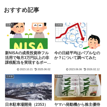
おすすめ記事
日本株
日本株
新NISAの成長投資枠フル
今の日経平均はバブルなの
活用で毎月3万円以上の非
か？について調べてみた
課税配当を実現するポート
フォリオの紹介
2023.10.21
2025.06.02
2023.06.06
2026.02.12
日本株
日本株
ヤマハ発動機から株主優待
日本駐車場開発（2353）