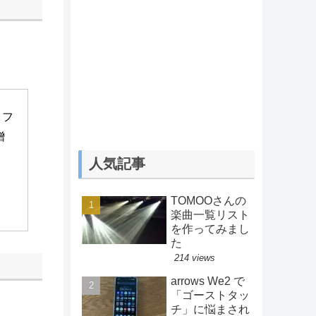
 フ
贈
人気記事
TOMOOさんの
楽曲一覧リスト
を作ってみまし
た
214 views
arrows We2 で
「ゴーストタッ
チ」に悩まされ