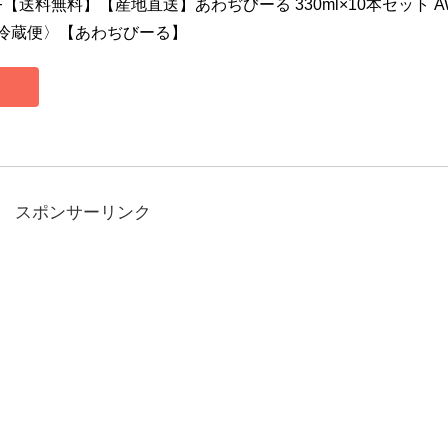
F【送料無料】【産地直送】あわぢびーる 330ml×10本セット A
ール冷蔵便〉【あわぢびーる】
スポンサーリンク