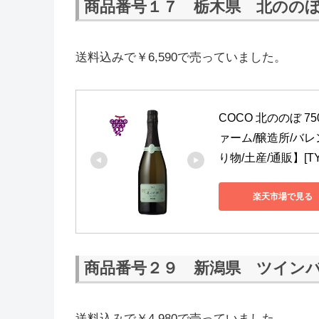
商品番号１７ 栃木県 北のの
送料込みで￥6,590で売っていました。
COCO 北ののぼ 
ァーム/醸造所/バレ
り物/土産/通販】[TY-J
楽天市場で見る
商品番号２９ 新潟県 ツイン
送料込みで￥4,980で売っていました。