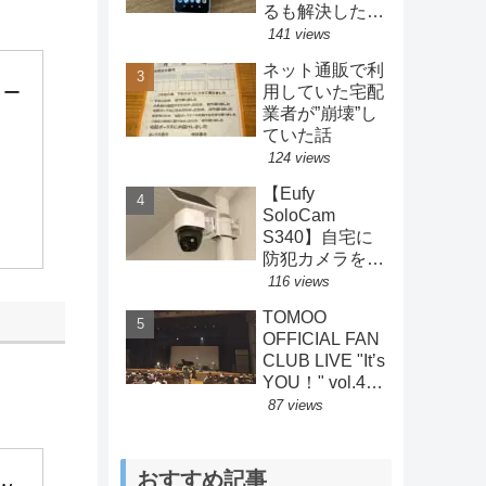
るも解決した方
法とは？
141 views
ネット通販で利
用していた宅配
コー
業者が”崩壊”し
ていた話
124 views
【Eufy
SoloCam
S340】自宅に
防犯カメラを設
置してみた結果
116 views
【Anker】
TOMOO
OFFICIAL FAN
CLUB LIVE "Itʼs
YOU！" vol.4
2026.7.4 ライ
87 views
ブレポート
おすすめ記事