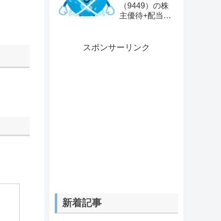
（9449）の株
主優待+配当で
ブログサーバー
代をほぼ無料に
する方法につい
スポンサーリンク
て【優待廃止に
なりました】
新着記事