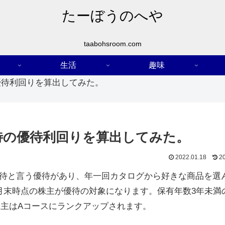
たーぼうのへや
taabohsroom.com
生活
趣味
優待利回りを算出してみた。
待の優待利回りを算出してみた。
2022.01.18
2
待と言う優待があり、年一回カタログから好きな商品を選
月末時点の株主が優待の対象になります。保有年数3年未満
株主はAコースにランクアップされます。