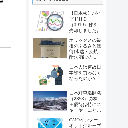
W
【日本株】パイ
プドＨＤ
（3919）株を
売却しました。
オリックスの最
後のふるさと優
待(水毬・麦焼
酎)が届いたの
で早速試飲して
日本人は何故日
みた。
本株を買わなく
なったのか？
日本駐車場開発
（2353）の株
主優待は特にス
キーヤーにとっ
て魅力的だと思
GMOインター
う件について
ネットグループ