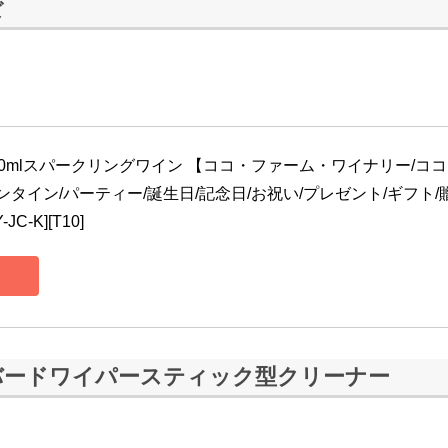
ぼ
750mlスパークリングワイン 【ココ・ファーム・ワイナリー/ココ
ンタイン/パーティー/誕生日/記念日/お祝い/プレゼント/ギフト/
C-K][T10]
バードワイパースティック型クリーナー