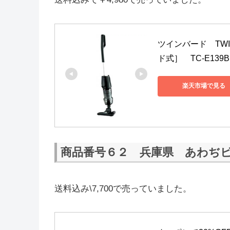
ツインバード　TW
ド式］　TC-E139B
楽天市場で見る
商品番号６２ 兵庫県 あわぢビ
送料込み\7,700で売っていました。