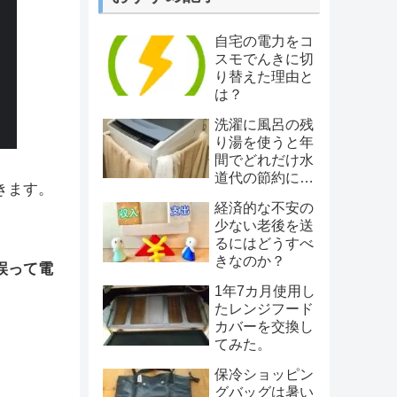
自宅の電力をコ
スモでんきに切
り替えた理由と
は？
洗濯に風呂の残
り湯を使うと年
間でどれだけ水
道代の節約にな
きます。
るのか？を計算
経済的な不安の
してみた。【微
少ない老後を送
妙な結果
るにはどうすべ
に・・】
きなのか？
誤って電
1年7カ月使用し
たレンジフード
カバーを交換し
てみた。
保冷ショッピン
グバッグは暑い