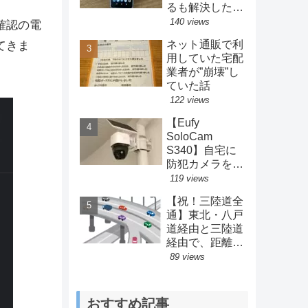
るも解決した方
法とは？
140 views
確認の電
ネット通販で利
てきま
用していた宅配
業者が”崩壊”し
ていた話
122 views
【Eufy
SoloCam
S340】自宅に
防犯カメラを設
置してみた結果
119 views
【Anker】
【祝！三陸道全
通】東北・八戸
道経由と三陸道
経由で、距離・
料金・時間を比
89 views
較してみた。
おすすめ記事