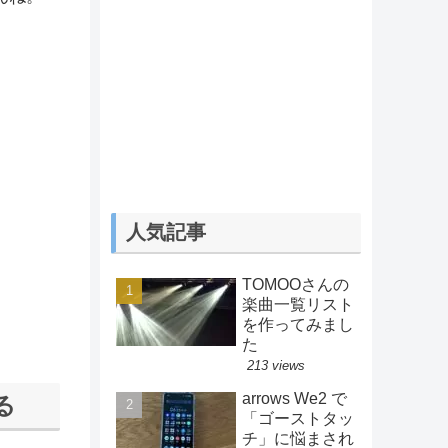
人気記事
TOMOOさんの
楽曲一覧リスト
を作ってみまし
た
213 views
arrows We2 で
る
「ゴーストタッ
チ」に悩まされ