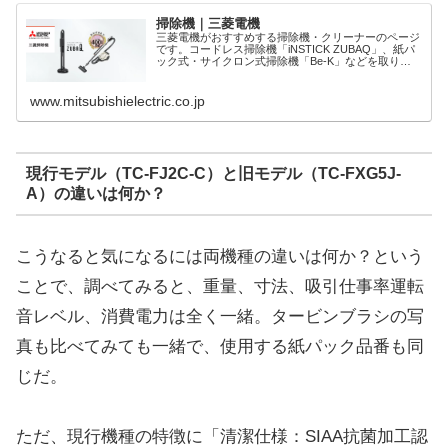
掃除機｜三菱電機
三菱電機がおすすめする掃除機・クリーナーのページ
です。コードレス掃除機「iNSTICK ZUBAQ」、紙パ
ック式・サイクロン式掃除機「Be-K」などを取り扱
っています。ライフスタイルやお掃除シーンに合わせ
て「ひとつ上のキレイ」を実現。
www.mitsubishielectric.co.jp
現行モデル（TC-FJ2C-C）と旧モデル（TC-FXG5J-
A）の違いは何か？
こうなると気になるには両機種の違いは何か？という
ことで、調べてみると、重量、寸法、吸引仕事率運転
音レベル、消費電力は全く一緒。タービンブラシの写
真も比べてみても一緒で、使用する紙パック品番も同
じだ。
ただ、現行機種の特徴に「清潔仕様：SIAA抗菌加工認