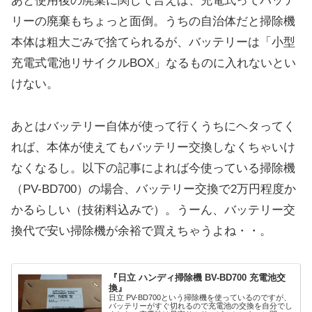
あと使用後の廃棄に関して言えば、充電式ってバッテ
リーの廃棄もちょっと面倒。うちの自治体だと掃除機
本体は粗大ごみで捨てられるが、バッテリーは「小型
充電式電池リサイクルBOX」なるものに入れないとい
けない。
あとはバッテリー自体が使って行くうちにヘタってく
れば、本体が使えてもバッテリー交換しなくちゃいけ
なくなるし。以下の記事によれば今使っている掃除機
（PV-BD700）の場合、バッテリー交換で2万円程度か
かるらしい（技術料込みで）。うーん、バッテリー交
換代で安い掃除機が余裕で買えちゃうよね・・。
『日立 ハンディ掃除機 BV-BD700 充電池交
換』
日立 PV-BD700という掃除機を使っているのですが、
バッテリーがすぐ切れるので充電池の交換を自分でし