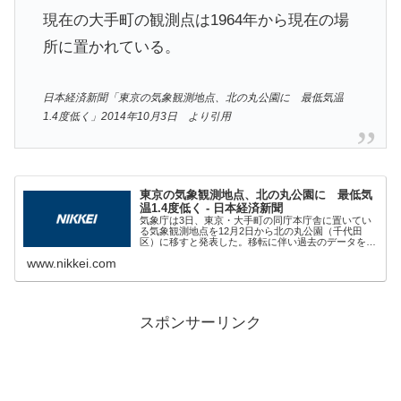
現在の大手町の観測点は1964年から現在の場
所に置かれている。
日本経済新聞「東京の気象観測地点、北の丸公園に 最低気温
1.4度低く」2014年10月3日 より引用
東京の気象観測地点、北の丸公園に 最低気
温1.4度低く - 日本経済新聞
気象庁は3日、東京・大手町の同庁本庁舎に置いてい
る気象観測地点を12月2日から北の丸公園（千代田
区）に移すと発表した。移転に伴い過去のデータをも
とにした気温などの平年値も変更。年間の最低気温は
www.nikkei.com
これまでより1.4度低くなる。現在の大手町の観測...
スポンサーリンク