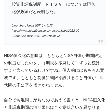
投資非課税制度（ＮＩＳＡ）については恒久
化が必須だと表明した。
bloomberg News記事より引用
https://www.bloomberg.co.jp/news/articles/2022-09-
22/RIL3KNT0AFB801?srnd=cojp-v2
NISA恒久化の意味は、もともとNISA自体が期間限定
の制度だったのを、（期限を撤廃して）ずっと続けま
すよと言っているわけですね。個人的にはもちろん賛
成です。もともと制度に期限を設けること自体が、世
代間の不公平を招きかねません。
自分でも混同しがちなのであえて書くと、NISA恒久化
と非課税期間の無期限化は全く意味合いが異なりま