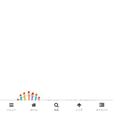
【記事数200件達成！】開設後約10か
月で200記事に到達した雑記ブログの
PV数・収益・人気記事を公開。
メニュー
ホーム
検索
トップ
サイドバー