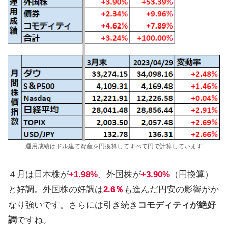
運用成績はドル建て資産を円換算してすべて円で計算しています
４月は日本株が
+1.98%
、外国株が
+3.90%
（円換算）
と好調。外国株の好調は
2.6％
も進んだ円安の影響がか
なり強いです。さらには引き続き
コモディティが絶好
調
ですね。