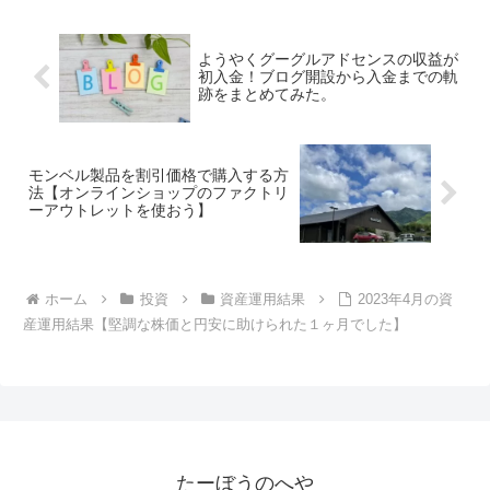
ようやくグーグルアドセンスの収益が
初入金！ブログ開設から入金までの軌
跡をまとめてみた。
モンベル製品を割引価格で購入する方
法【オンラインショップのファクトリ
ーアウトレットを使おう】
ホーム
投資
資産運用結果
2023年4月の資
産運用結果【堅調な株価と円安に助けられた１ヶ月でした】
たーぼうのへや