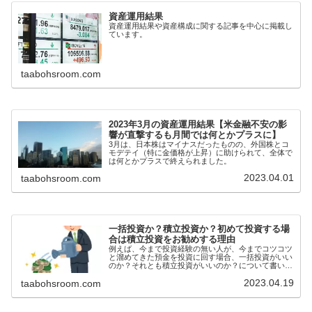
資産運用結果
資産運用結果や資産構成に関する記事を中心に掲載し
ています。
taabohsroom.com
2023年3月の資産運用結果【米金融不安の影
響が直撃するも月間では何とかプラスに】
3月は、日本株はマイナスだったものの、外国株とコ
モデテイ（特に金価格が上昇）に助けられて、全体で
は何とかプラスで終えられました。
2023.04.01
taabohsroom.com
一括投資か？積立投資か？初めて投資する場
合は積立投資をお勧めする理由
例えば、今まで投資経験の無い人が、今までコツコツ
と溜めてきた預金を投資に回す場合、一括投資がいい
のか？それとも積立投資がいいのか？について書いて
みました。
2023.04.19
taabohsroom.com