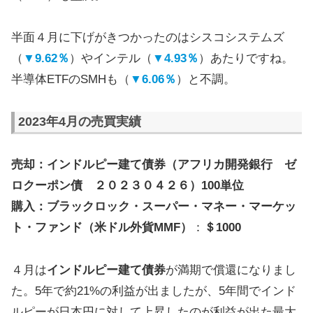
半面４月に下げがきつかったのはシスコシステムズ
（
▼9.62％
）やインテル（
▼4.93％
）あたりですね。
半導体ETFのSMHも（
▼6.06％
）と不調。
2023年4月の売買実績
売却：インドルピー建て債券（アフリカ開発銀行 ゼ
ロクーポン債 ２０２３０４２６）100単位
購入：ブラックロック・スーパー・マネー・マーケッ
ト・ファンド（米ドル外貨MMF）
：
＄1000
４月は
インドルピー建て債券
が満期で償還になりまし
た。5年で約21%の利益が出ましたが、5年間でインド
ルピーが日本円に対して上昇したのが利益が出た最大