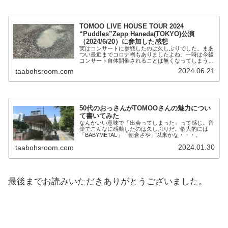
TOMOO LIVE HOUSE TOUR 2024
“Puddles”Zepp Haneda(TOKYO)公演
（2024/6/20）に参加した感想
実はコンサートに参戦したのは久しぶりでした。まあ
つい最近までコロナ禍もありましたよね。一時は今後
コンサート自体開催されることは無くなってしまうん
じゃないかと悲しく思っていた頃もありましたが。昨
2024.06.21
taabohsroom.com
日は久々に”コンサートに参加する幸せ”をかみしめる
ことが出来ましたね。
50代のおっさんがTOMOOさんの魅力につい
て書いてみた
なんかいい意味で「出会ってしまった」って感じ。音
楽でこんなに感動したのは久しぶりだ。個人的には
「BABYMETAL」「朝倉さや」以来かな・・・。
2024.01.30
taabohsroom.com
最後までお読みいただきありがとうございました。