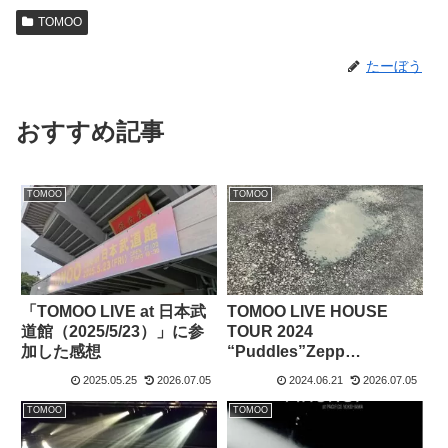
TOMOO
たーぼう
おすすめ記事
TOMOO
TOMOO
「TOMOO LIVE at 日本武
TOMOO LIVE HOUSE
道館（2025/5/23）」に参
TOUR 2024
加した感想
“Puddles”Zepp
Haneda(TOKYO)公演
2025.05.25
2026.07.05
2024.06.21
2026.07.05
（2024/6/20）に参加した
感想
TOMOO
TOMOO