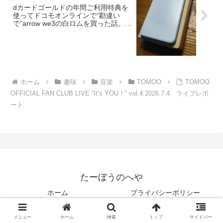
dカードゴールドの年間ご利用特典を
使ってドコモオンラインで”勘違い
で”arrow we3の白ロムを買った話。
【2026年】
ホーム
趣味
音楽
TOMOO
TOMOO
OFFICIAL FAN CLUB LIVE “Itʼs YOU！” vol.4 2026.7.4 ライブレポ
ート
たーぼうのへや
ホーム
プライバシーポリシー
お問い合わせフォーム
メニュー
ホーム
検索
トップ
サイドバー