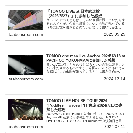
「TOMOO LIVE at 日本武道館
（2025/5/23）」に参加した感想
良いLIVEに行くとしばらくいい余韻に浸っていたりす
るものですが、今回も最高で、いい余韻が残っている
うちに記憶を書きとどめたいと思って書いてみまし
た。記憶と元に書いてますが、もし事実と異なる記述
2025.05.25
taabohsroom.com
がありましたらご指摘いただければ幸いです。いつ…
TOMOO one man live Anchor 2024/12/13 at
PACIFICO YOKOHAMAに参加した感想
良いLIVEに行くとその後しばらくいい余韻に浸ること
が出来たりするものですが、今回のLIVEがまさにそん
な感じ、この余韻が残っているうちに書き留めたいと
思ってこの記事を書きました。
2024.12.14
taabohsroom.com
TOMOO LIVE HOUSE TOUR 2024
“Puddles” Toyosu PIT(東京)2024/7/10に参
加した感想
2024/6/24のZepp Haneda公演に続いて、2024/7/10の
Toypsu PIT公演にも参戦してきました。TOMOO
LIVE HOUSE TOUR 2024 "Puddles"の公演初日と最終
公演の両方が観れて幸せでしたね。
2024.07.11
taabohsroom.com