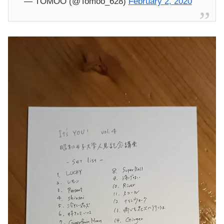
— TOMOO (@Tomoo_628)
February 2, 2020